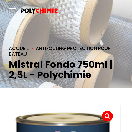
ACCUEIL
ANTIFOULING PROTECTION POUR
BATEAU
Mistral Fondo 750ml |
2,5L - Polychimie