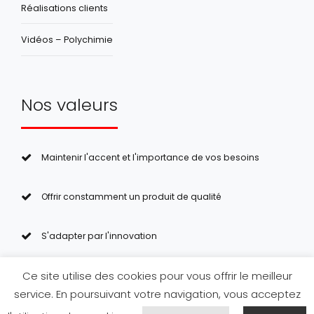
Réalisations clients
Vidéos – Polychimie
Nos valeurs
Maintenir l'accent et l'importance de vos besoins
Offrir constamment un produit de qualité
S'adapter par l'innovation
Ce site utilise des cookies pour vous offrir le meilleur
© 2023 POLYCHIMIE srl – Tous droits réservés –
Politique
service. En poursuivant votre navigation, vous acceptez
de confidentialité
–
CGV
– Création de site internet par