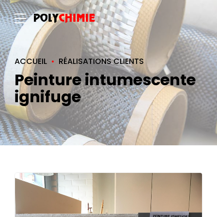
ACCUEIL
RÉALISATIONS CLIENTS
Peinture intumescente
ignifuge