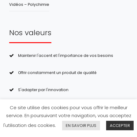
Vidéos – Polychimie
Nos valeurs
Maintenir l'accent et l'importance de vos besoins
Offrir constamment un produit de qualité
S'adapter par l'innovation
Ce site utilise des cookies pour vous offrir le meilleur
© 2023 POLYCHIMIE srl – Tous droits réservés –
Politique
service. En poursuivant votre navigation, vous acceptez
de confidentialité
–
CGV
– Création de site internet par
l'utilisation des cookies.
EN SAVOIR PLUS
ACCEPTER
adevo.be