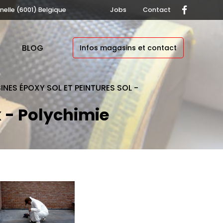
nelle (6001) Belgique
Jobs
Contact
BLOG
Infos magasins et contact
INES ÉPOXY SOL ET PEINTURES SOL -
x - Polychimie