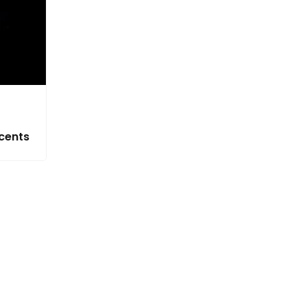
-
cents