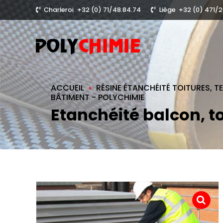
Charleroi
+32 (0) 71/48.84.74
Liège
+32 (0) 471/20
ACCUEIL
RÉSINE ÉTANCHÉITÉ TOITURES, T
BÂTIMENT - POLYCHIMIE
Etanchéité balcon, to