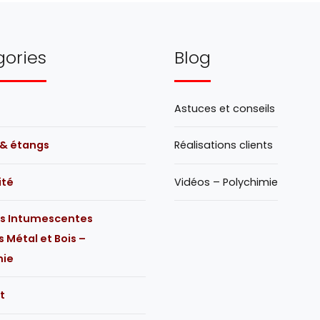
ories
Blog
Astuces et conseils
 & étangs
Réalisations clients
ité
Vidéos – Polychimie
es Intumescentes
s Métal et Bois –
mie
t